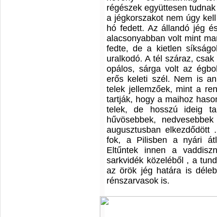
régészek együttesen tudnak
a jégkorszakot nem úgy kell
hó fedett. Az állandó jég é
alacsonyabban volt mint ma
fedte, de a kietlen síkságo
uralkodó. A tél száraz, csak
opálos, sárga volt az égbol
erős keleti szél. Nem is 
telek jellemzőek, mint a re
tartják, hogy a maihoz haso
telek, de hosszú ideig ta
hűvösebbek, nedvesebbek 
augusztusban elkezdődött .
fok, a Pilisben a nyári át
Eltűntek innen a vaddisz
sarkvidék közeléből , a tundr
az örök jég határa is déleb
rénszarvasok is.