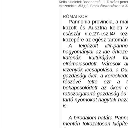
Kelta sírleletek Basaharcról; 1. Díszített pe
ékszerekkel /53,/; 3. Bronz ékszerkészlet a 3
RÓMAI KOR
Pannonia provincia, a ma
között és Ausztria keleti 
császár /i.e.27-i.sz.l4/ k
közepére az egész tartomány
A leigázott illír-pan
hagyományai az ide érkezet
katonák kultúrájával f
elrómaiasodott. Városok a
vizenyők lecsapolása, a Du
gazdasági élet, a keresked
részévé tette ezt a t
bekapcsolódott az ókori c
rabszolgatartó gazdaság és 
tartó nyomokat hagytak hazán
is.
A birodalom határa Panno
mentén fokozatosan kiépíte