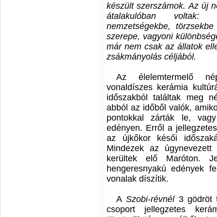
készült szerszámok. Az új n
átalakulóban voltak: 
nemzetségekbe, törzsekbe
szerepe, vagyoni különbsége
már nem csak az állatok ell
zsákmányolás céljából.
Az élelemtermelő nép
vonaldíszes kerámia kultúr
időszakból találtak meg né
abból az időből valók, amik
pontokkal zárták le, vag
edényen. Erről a jellegzetes
az újkőkor késői időszaká
Mindezek az úgynevezett "
kerültek elő Maróton. J
hengeresnyakú edények felü
vonalak díszítik.
A
Szobi-révnél
3 gödröt 
csoport jellegzetes ker