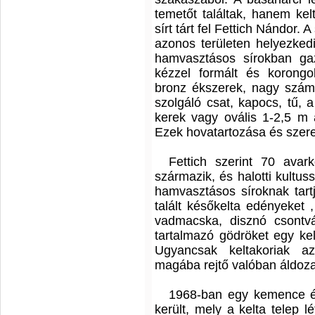
temetőt találtak, hanem kel
sírt tárt fel Fettich Nándor. 
azonos területen helyezkedi
hamvasztásos sírokban gaz
kézzel formált és korongo
bronz ékszerek, nagy számb
szolgáló csat, kapocs, tű, 
kerek vagy ovális 1-2,5 m 
Ezek hovatartozása és szere
Fettich szerint 70 avar
származik, és halotti kultus
hamvasztásos síroknak tar
talált későkelta edényeket ,
vadmacska, disznó csontvá
tartalmazó gödröket egy kelt
Ugyancsak keltakoriak a
magába rejtő valóban áldozat
1968-ban egy kemence és 
került, mely a kelta telep l