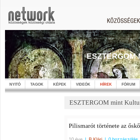
ESZTERGOM 
NYITÓ
TAGOK
KÉPEK
VIDEÓK
HÍREK
FÓRUM
ESZTERGOM mint KulturF
Pilismarót története az ősk
10 éve
|
B Klári
|
0 hozzászólás