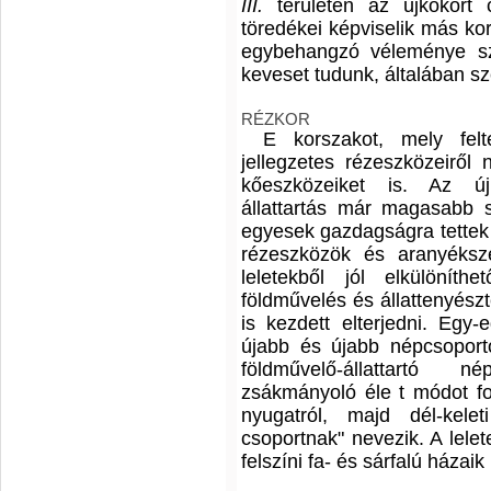
III.
területén az újkőkort
töredékei képviselik más ko
egybehangzó véleménye sze
keveset tudunk, általában sz
RÉZKOR
E korszakot, mely felte
jellegzetes rézeszközeiről
kőeszközeiket is. Az újk
állattartás már magasabb sz
egyesek gazdagságra tettek 
rézeszközök és aranyéksz
leletekből jól elkülönít
földművelés és állattenyész
is kezdett elterjedni. Egy-
újabb és újabb népcsoport
földművelő-állattartó n
zsákmányoló éle t módot fo
nyugatról, majd dél-kelet
csoportnak" nevezik. A lelet
felszíni fa- és sárfalú házaik