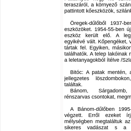
teraszáról, a környező szán
pattintott kőeszközök, szilá
Öregek-dűlőből 1937-b
eszközöket. 1954-55-ben újr
eszköz került elő. A legje
egyikévé vált. Kőpengéket, 
tártak fel. Egyiken, másik
találhatók. A telep lakóinak
a leletanyagokból ítélve /Szl
Bitóc: A patak mentén, 
jellegzetes löszdombokon
találtak.
Bánom, Sárgadomb, O
rénszarvas csontokat, megmu
A Bánom-dűlőben 1995-
végzett. Erről ezeket 
mélységben megtaláltuk az
sikeres vadászat s a 