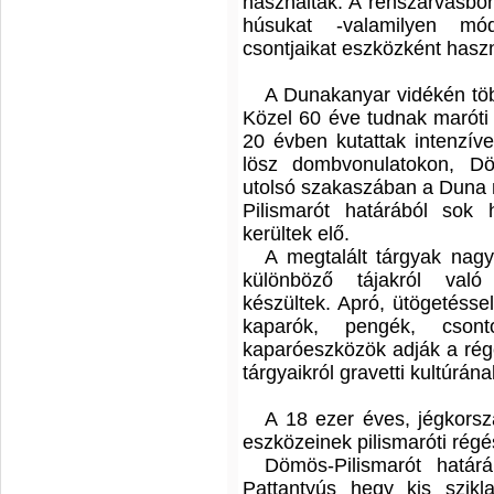
használták. A rénszarvasbőr
húsukat -valamilyen mód
csontjaikat eszközként haszn
A Dunakanyar vidékén több
Közel 60 éve tudnak maróti j
20 évben kutattak intenzív
lösz dombvonulatokon, Dö
utolsó szakaszában a Duna m
Pilismarót határából sok 
kerültek elő.
A megtalált tárgyak nagy
különböző tájakról való 
készültek. Apró, ütögetéssel,
kaparók, pengék, cson
kaparóeszközök adják a régé
tárgyaikról gravetti kultúrán
A 18 ezer éves, jégkors
eszközeinek pilismaróti régé
Dömös-Pilismarót határ
Pattantyús hegy kis szikl