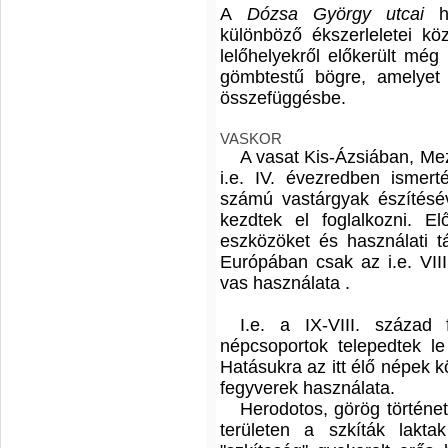
A
Dózsa György utcai
h
különböző ékszerleletei kö
lelőhelyekről előkerült még
gömbtestű bögre, amelyet
összefüggésbe.
VASKOR
A vasat Kis-Ázsiában, M
i.e. IV. évezredben ismert
számú vastárgyak észítésév
kezdtek el foglalkozni. E
eszközöket és használati tá
Európában csak az i.e. VIII
vas használata .
I.e. a IX-VIII. század 
népcsoportok telepedtek le
Hatásukra az itt élő népek k
fegyverek használata.
Herodotos, görög történet
területen a szkíták lakta