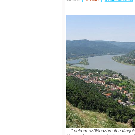
...."
nekem szülőhazám itt e lángoktó