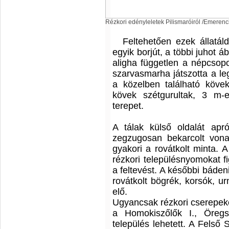
Rézkori edényleletek Pilismaróiról /Emerenc
Feltehetően ezek állatáld
egyik borjút, a többi juhot áb
aligha független a népcsopor
szarvasmarha játszotta a le
a közelben található kövek
kövek szétgurultak, 3 m-e
terepet.
A tálak külső oldalát apr
zegzugosan bekarcolt vonal
gyakori a rovátkolt minta. 
rézkori településnyomokat f
a feltevést. A későbbi báden
rovátkolt bögrék, korsók, ur
elő.
Ugyancsak rézkori cserepeke
a Homokiszőlők I., Öregsz
település lehetett. A Felső