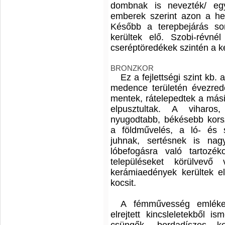
dombnak is nevezték/ egy
emberek szerint azon a hely
Később a terepbejárás sor
kerültek elő. Szobi-révné
cseréptöredékek szintén a ké
BRONZKOR
Ez a fejlettségi szint kb. 
medence területén évezrede
mentek, rátelepedtek a mási
elpusztultak. A viharos
nyugodtabb, békésebb kors
a földművelés, a ló- és 
juhnak, sertésnek is nagy
lóbefogásra való tartozé
településeket körülvevő 
kerámiaedények kerültek e
kocsit.
A fémművesség emléke
elrejtett kincsleletekből 