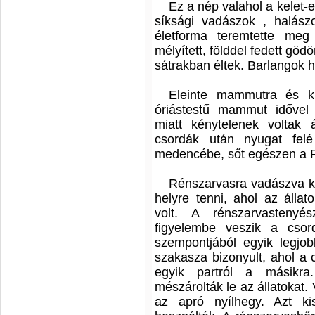
Ez a nép valahol a kelet-e
síksági vadászok , halászo
életforma teremtette meg
mélyített, földdel fedett gödö
sátrakban éltek. Barlangok h
Eleinte mammutra és ki
óriástestű mammut idővel 
miatt kénytelenek voltak 
csordák után nyugat felé
medencébe, sőt egészen a R
Rénszarvasra vadászva ké
helyre tenni, ahol az állat
volt. A rénszarvasteny
figyelembe veszik a csor
szempontjából egyik legjob
szakasza bizonyult, ahol a 
egyik partról a másikra
mészárolták le az állatokat.
az apró nyílhegy. Azt ki