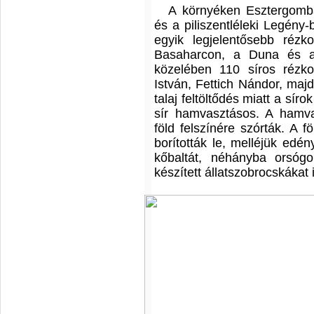
A környéken Esztergomba
és a piliszentléleki Legény-
egyik legjelentősebb rézkor
Basaharcon, a Duna és a
közelében 110 síros rézkor
István, Fettich Nándor, maj
talaj feltöltődés miatt a sí
sír hamvasztásos. A hamv
föld felszínére szórták. A f
borították le, melléjük edén
kőbaltát, néhányba orsóg
készített állatszobrocskákat 