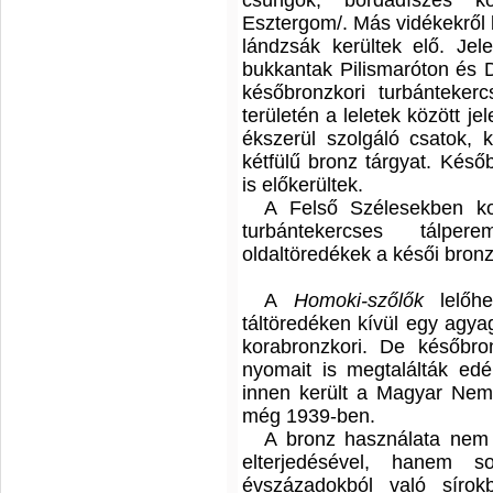
csüngők, bordadíszes kor
Esztergom/. Más vidékekről b
lándzsák kerültek elő. Jel
bukkantak Pilismaróton és 
későbronzkori turbánteker
területén a leletek között j
ékszerül szolgáló csatok, 
kétfülű bronz tárgyat. Későb
is előkerültek.
A Felső Szélesekben ko
turbántekercses tálpe
oldaltöredékek a késői bronz
A
Homoki-szőlők
lelőh
táltöredéken kívül egy agyag
korabronzkori. De késő­bro
nyomait is megtalálták edé
innen került a Magyar Nem
még 1939-ben.
A bronz használata nem
elterjedésével, hanem s
évszázadokból való sírokb