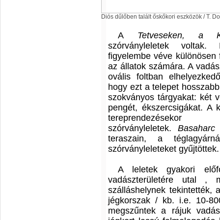
Diós dűlőben talált őskőkori eszközök / T. Do
A
Tetveseken, a
szórványleletek voltak.
figyelembe véve különösen fo
az állatok számára. A vadász
ovális foltban elhelyezkedő
hogy ezt a telepet hosszabb 
szokványos tárgyakat: két vé
pengét, ékszercsigákat. A k
tereprendezé
szórványleletek.
B
asahar
teraszain, a téglagyárná
szórványleleteket gyűjtöttek.
A leletek gyakori elő
vadászterületére utal ,
szálláshelynek tekintették, 
jégkorszak / kb. i.e. 10-8
megszűntek a rájuk vadás