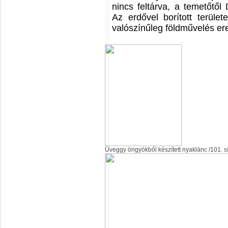
nincs feltárva, a temetőtő
Az erdővel borított terüle
valószínűleg földművelés e
Üveggy öngyökből készített nyaklánc /101. sí