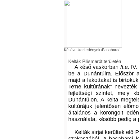
Késővaskori edények /Basaharc/
Kelták Pilismarót területén
A késő vaskorban /i.e. IV.
be a Dunántúlra. Először a 
majd a lakottakat is birtokuk
Te'ne kultúrának" nevezték 
fejlettségi szintet, mely k
Dunántúlon. A kelta megtel
kultúrájuk jelentősen előmoz
általános a korongolt edé
használata, később pedig a 
Kelták sírjai kerültek elő
szakaszából. A basaharci l