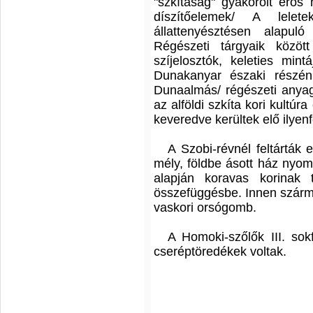
"szkítaság" gyakorolt erős h
díszítőelemek/ A lele
állattenyésztésen alapul
Régészeti tárgyaik közö
szíjelosztók, keleties min
Dunakanyar északi részén 
Dunaalmás/ régészeti anyagá
az alföldi szkíta kori kultúr
keveredve kerültek elő ilyenf
A Szobi-révnél feltárták
mély, földbe ásott ház nyom
alapján koravas korinak 
összefüggésbe. Innen szárm
vaskori orsógomb.
A Homoki-szőlők III. sokf
cseréptöredékek voltak.