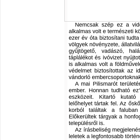
Nemcsak szép ez a vid
alkalmas volt e természeti k
ezer év óta biztosítani tud
völgyek növényzete, állatvil
gyűjtögető, vadászó, ha
táplálékot és ivóvizet nyújt
is alkalmas volt a földművel
védelmet biztosítottak az i
vándorló embercsoportokna
A mai Pilismarót terület
ember. Honnan tudható ez?
eszközeit. Kitartó kuta
lelőhelyet tártak fel. Az ős
korból találtak a faluba
Előkerültek tárgyak a honfo
településről is.
Az írásbeliség megjelenésé
leletek a legfontosabb történ