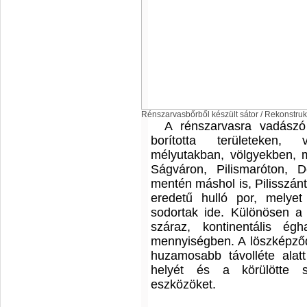
Rénszarvasbőrből készült sátor / Rekonstrukc
A rénszarvasra vadászó 
borította területeken, 
mélyutakban, völgyekben, m
Ságváron, Pilismaróton,
mentén máshol is, Pilisszánt
eredetű hulló por, melyet
sodortak ide. Különösen a
száraz, kontinentális ég
mennyiségben. A löszképződ
huzamosabb távolléte alat
helyét és a körülötte sz
eszközöket.