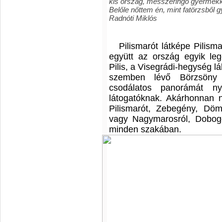
kis ország, messzeringó gyermekk
Belőle nőttem én, mint fatörzsből g
Radnóti Miklós
Pilismarót látképe Pilis
együtt az ország egyik leg
Pilis, a Visegrádi-hegység l
szemben lévő Börzsöny
csodálatos panorámát n
látogatóknak. Akárhonnan né
Pilismarót, Zebegény, Döm
vagy Nagymarosról, Dobog
minden szakában.