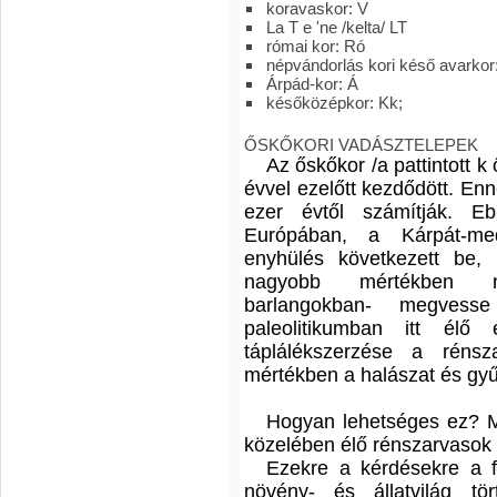
koravaskor: V
La T e 'ne /kelta/ LT
római kor: Ró
népvándorlás kori késő avarkor
Árpád-kor: Á
későközépkor: Kk;
ŐSKŐKORI VADÁSZTELEPEK
Az őskőkor /a pattintott k 
évvel ezelőtt kezdődött. Enn
ezer évtől számítják. E
Európában, a Kárpát-me
enyhülés következett be, 
nagyobb mértékben ny
barlangokban- megves
paleolitikumban itt élő
táplálékszerzése a rénsz
mértékben a halászat és gyű
Hogyan lehetséges ez? M
közelében élő rénszarvasok
Ezekre a kérdésekre a fö
növény- és állatvilág tö