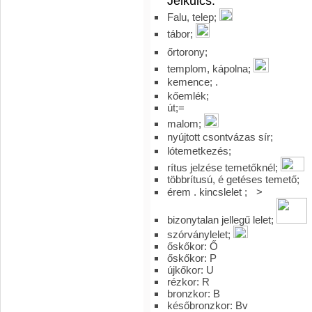
Jelkulcs:
Falu, telep;
tábor;
őrtorony;
templom, kápolna;
kemence; .
kőemlék;
út;=
malom;
nyújtott csontvázas sír;
lótemetkezés;
rítus jelzése temetőknél;
többrítusú, é getéses temető;
érem . kincslelet ;
>
bizonytalan jellegű lelet;
szórványlelet;
őskőkor: Ő
őskőkor: P
újkőkor: U
rézkor: R
bronzkor: B
későbronzkor: Bv