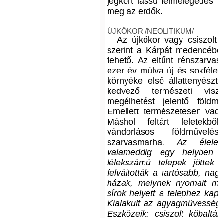
jégkort lassú felmelegedés k
meg az erdők.
ÚJKŐKOR /NEOLITIKUM/
Az újkőkor vagy csiszol
szerint a Kárpát­ medencébe
tehető. Az eltűnt rénszarv
ezer év múlva új és sokféle 
környéke első állattenyész
kedvező természeti vis
megélhetést jelentő földm
Emellett természetesen vadá
Máshol feltárt leletekbő
vándorlásos földművelé
szarvasmarha.
Az élele
valameddig egy helyben t
lélekszámú telepek jötte
felváltották a tartósabb, n
házak, melynek nyomait me
sírok helyett a telephez kap
Kialakult az agyagművesség
Eszközeik: csiszolt kőbaltá