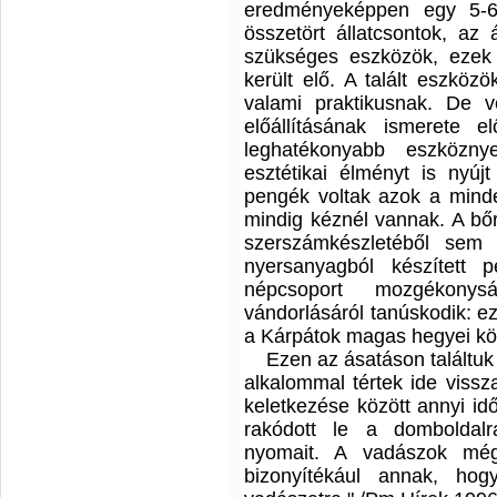
eredményeképpen egy 5-6 
összetört állatcsontok, az
szükséges eszközök, ezek e
került elő. A talált eszk
valami praktikusnak. De 
előállításának ismerete e
leghatékonyabb eszközn
esztétikai élményt is nyújt
pengék voltak azok a minde
mindig kéznél vannak. A b
szerszámkészletéből sem 
nyersanyagból készített 
népcsoport mozgékonysá
vándorlásáról tanúskodik: e
a Kárpátok magas hegyei köz
Ezen az ásatáson találtuk
alkalommal tértek ide vissza
keletkezése között annyi idő
rakódott le a domboldalr
nyomait. A vadászok mégi
bizonyítékául annak, ho