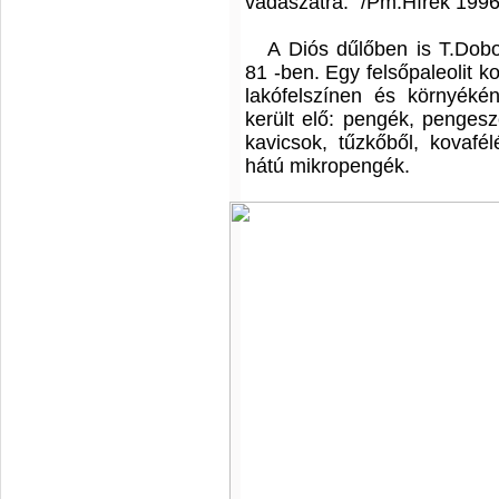
vadászatra." /Pm.Hírek 1996.
A Diós dűlőben is T.Dobo
81 -ben. Egy felsőpaleolit ko
lakófelszínen és környéké
került elő: pengék, pengesze
kavicsok, tűzkőből, kovafél
hátú mikropengék.